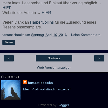
mehr Infos, Leseprobe und Einkauf über Verlag möglich →
HIER
Website der Autorin →
HIER
Vielen Dank an
HarperCollins
für die Zusendung eines
Rezensionsexemplars.
fantasticbooks
um
Sonntag, April 10, 2016
Keine Kommentare:
Teilen
‹
›
Startseite
Web-Version anzeigen
ÜBER MICH
fantasticbooks
Mein Profil vollständig anzeigen
Powered by
Blogger
.